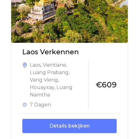
Laos Verkennen
Laos
,
Vientiane
,
Luang Prabang
,
Vang Vieng
,
€609
Houayxay
,
Luang
Namtha
7 Dagen
Details bekijken