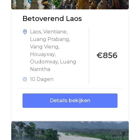
Betoverend Laos
Laos
,
Vientiane
,
Luang Prabang
,
Vang Vieng
,
€856
Houayxay
,
Oudomxay
,
Luang
Namtha
10 Dagen
Details bekijken