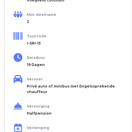
Vliegveld Colombo
Min. deelname
2
Tourcode
I-SRI-15
Reisduur
19 Dagen
Vervoer
Privé auto of minibus met Engelssprekende
chauffeur
Verzorging
Halfpension
Verlenging