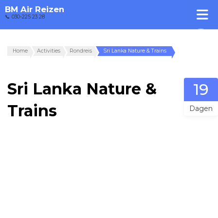
BM Air Reizen
📞 030-225 23 28
Home
Activities
Rondreis
Sri Lanka Nature & Trains
Sri Lanka Nature &
19
Trains
Dagen