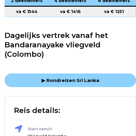
2 deelnemers
4 deelnemers
6 deelnemers
va €
1544
va €
1416
va €
1251
Dagelijks vertrek vanaf het
Bandaranayake vliegveld
(Colombo)
▶ Rondreizen Sri Lanka
Reis details:
Start vanuit