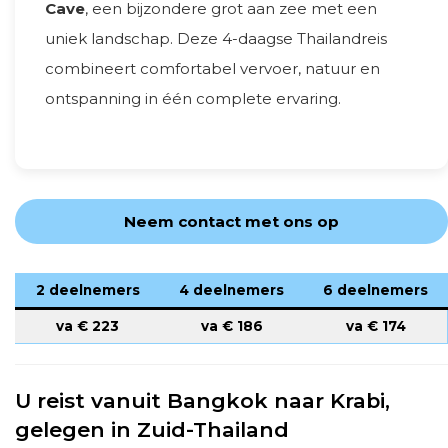
Cave
, een bijzondere grot aan zee met een
uniek landschap. Deze 4-daagse Thailandreis
combineert comfortabel vervoer, natuur en
ontspanning in één complete ervaring.
Neem contact met ons op
2 deelnemers
4 deelnemers
6 deelnemers
va €
223
va €
186
va €
174
U reist vanuit Bangkok naar Krabi,
gelegen in Zuid-Thailand