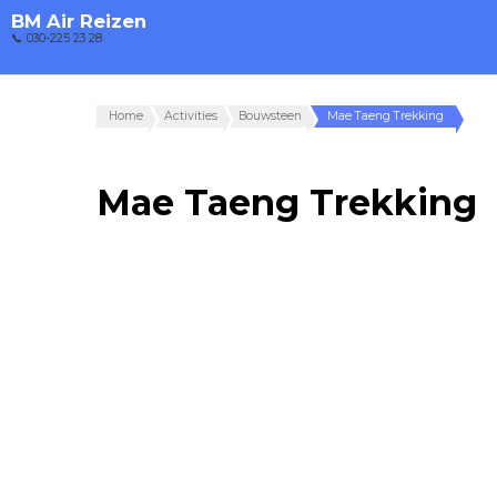
BM Air Reizen
📞 030-225 23 28
Home
Activities
Bouwsteen
Mae Taeng Trekking
Mae Taeng Trekking