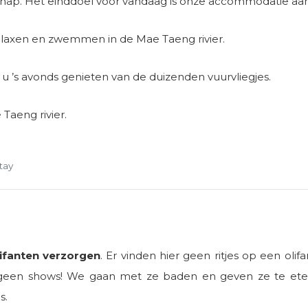
schap. Het einddoel voor vandaag is onze accommodatie aa
relaxen en zwemmen in de Mae Taeng rivier.
 u ’s avonds genieten van de duizenden vuurvliegjes.
Taeng rivier.
tay
lifanten verzorgen
. Er vinden hier geen ritjes op een olifa
 geen shows! We gaan met ze baden en geven ze te ete
s.