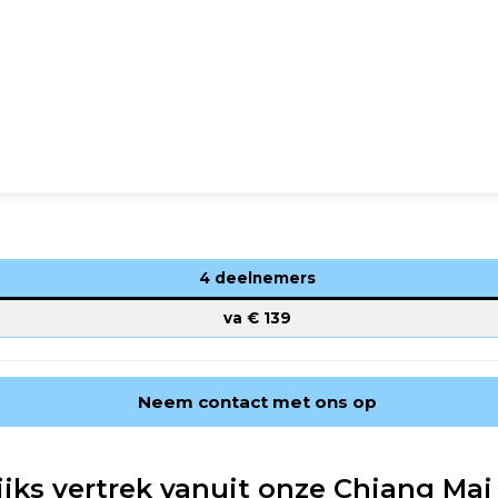
4 deelnemers
va €
139
Neem contact met ons op
jks vertrek vanuit onze Chiang Mai