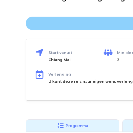
Start vanuit
Min. de
Chiang Mai
2
Verlenging
U kunt deze reis naar eigen wens verlen
Programma