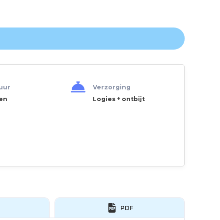
uur
Verzorging
en
Logies + ontbijt
PDF