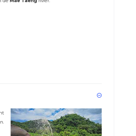
n de
Mae Taeng
rivier.
nt
n.