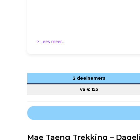
> Lees meer...
2 deelnemers
va €
155
Mae Taeng Trekking – Dageli