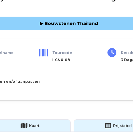
▶ Bouwstenen Thailand
elname
Tourcode
Reisd
I-CNX-08
3 Dag
gen en/of aanpassen
Kaart
Prijstabel