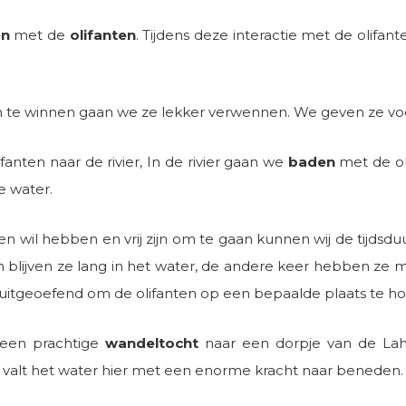
en
met de
olifanten
. Tijdens deze interactie met de olifant
 te winnen gaan we ze lekker verwennen. We geven ze voed
nten naar de rivier, In de rivier gaan we
baden
met de ol
e water.
n wil hebben en vrij zijn om te gaan kunnen wij de tijdsdu
blijven ze lang in het water, de andere keer hebben ze m
uitgeoefend om de olifanten op een bepaalde plaats te h
 een prachtige
wandeltocht
naar een dorpje van de L
n valt het water hier met een enorme kracht naar beneden.