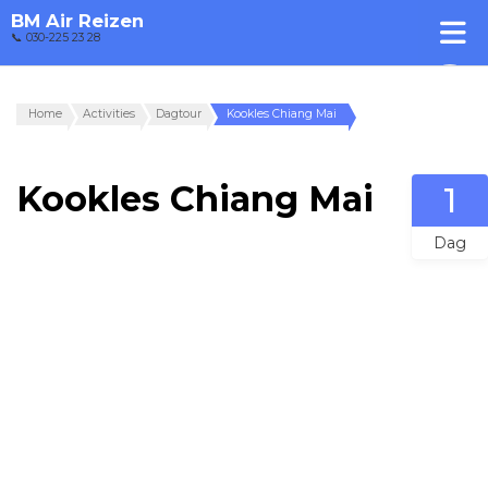
BM Air Reizen
📞 030-225 23 28
Home
Activities
Dagtour
Kookles Chiang Mai
Kookles Chiang Mai
1
Dag