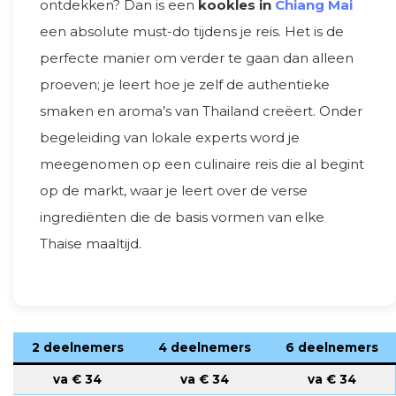
ontdekken? Dan is een
kookles in
Chiang Mai
een absolute must-do tijdens je reis. Het is de
perfecte manier om verder te gaan dan alleen
proeven; je leert hoe je zelf de authentieke
smaken en aroma’s van Thailand creëert. Onder
begeleiding van lokale experts word je
meegenomen op een culinaire reis die al begint
op de markt, waar je leert over de verse
ingrediënten die de basis vormen van elke
Thaise maaltijd.
2 deelnemers
4 deelnemers
6 deelnemers
va €
34
va €
34
va €
34