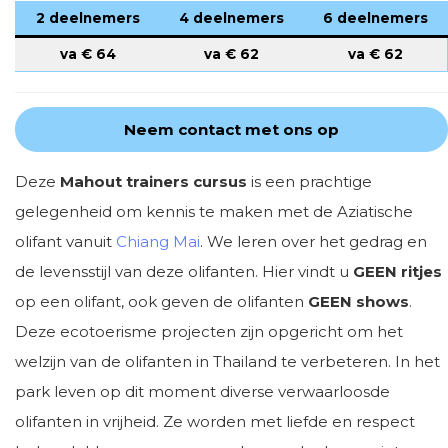
2 deelnemers
4 deelnemers
6 deelnemers
va €
64
va €
62
va €
62
Neem contact met ons op
Deze
Mahout trainers cursus
is een prachtige
gelegenheid om kennis te maken met de Aziatische
olifant vanuit
Chiang Mai
. We leren over het gedrag en
de levensstijl van deze olifanten. Hier vindt u
GEEN ritjes
op een olifant, ook geven de olifanten
GEEN shows
.
Deze ecotoerisme projecten zijn opgericht om het
welzijn van de olifanten in Thailand te verbeteren. In het
park leven op dit moment diverse verwaarloosde
olifanten in vrijheid. Ze worden met liefde en respect