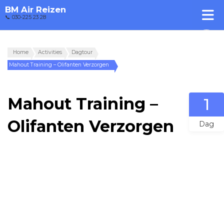
BM Air Reizen
📞 030-225 23 28
Home
Activities
Dagtour
Mahout Training – Olifanten Verzorgen
Mahout Training –
1
Olifanten Verzorgen
Dag