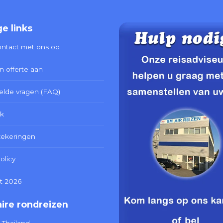
e links
ntact met ons op
n offerte aan
elde vragen (FAQ)
k
zekeringen
olicy
t 2026
ire rondreizen