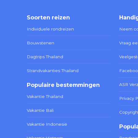
Soorten reizen
Handig
Individuele rondreizen
Neem co
Bouwstenen
Vraag ee
Dagtrips Thailand
Veelgest
Strandvakanties Thailand
Faceboo
Populaire bestemmingen
ASR Ver
Vakantie Thailand
Privacy P
Vakantie Bali
Copyrigh
Vakantie Indonesië
Popula