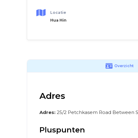
Locatie
Hua Hin
Overzicht
Adres
Adres:
25/2 Petchkasem Road Between Soi
Pluspunten