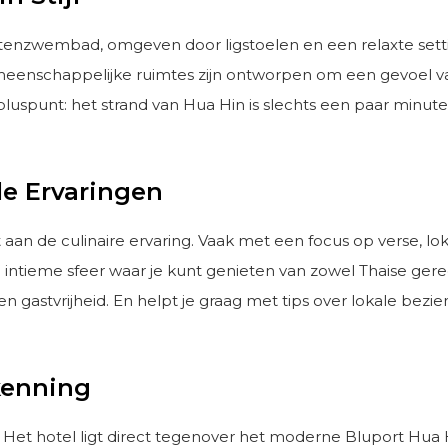
uitenzwembad, omgeven door ligstoelen en een relaxte settin
meenschappelijke ruimtes zijn ontworpen om een gevoel van
luspunt: het strand van Hua Hin is slechts een paar minut
e Ervaringen
aan de culinaire ervaring. Vaak met een focus op verse, lo
tieme sfeer waar je kunt genieten van zowel Thaise gerech
en gastvrijheid. En helpt je graag met tips over lokale be
rkenning
al. Het hotel ligt direct tegenover het moderne Bluport Hua 