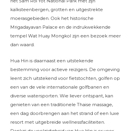
het Sam Roi Yot National Park met zijn
kalksteenbergen, grotten en uitgestrekte
moerasgebieden. Ook het historische
Mrigadayavan Palace en de indrukwekkende
tempel Wat Huay Mongkol zijn een bezoek meer
dan waard.
Hua Hin is daarnaast een uitstekende
bestemming voor actieve reizigers. De omgeving
leent zich uitstekend voor fietstochten, golfen op
een van de vele internationale golfbanen en
diverse watersporten. Wie liever ontspant, kan
genieten van een traditionele Thaise massage,
een dag doorbrengen aan het strand of een luxe
resort met uitgebreide wellnessfaciliteiten.
Dankzij de veelzijdigheid van Hua Hin is er voor