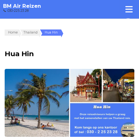
BM Air Reizen
📞 030-225 23 28
Home
Thailand
Hua Hin
Hua Hin