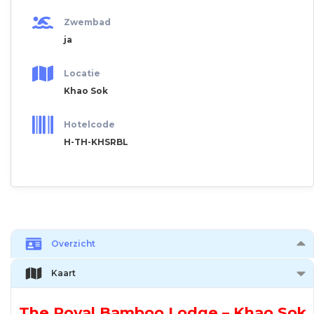
Zwembad
ja
Locatie
Khao Sok
Hotelcode
H-TH-KHSRBL
Overzicht
Kaart
The Royal Bamboo Lodge – Khao Sok