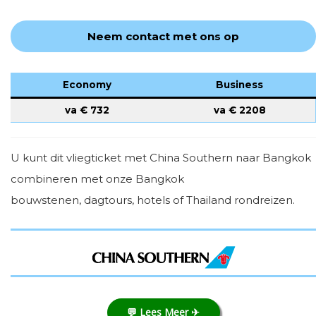
Neem contact met ons op
Economy
Business
va €
732
va €
2208
U kunt dit vliegticket met China Southern naar Bangkok
combineren met onze Bangkok
bouwstenen, dagtours, hotels of Thailand rondreizen.
💬 Lees Meer ✈