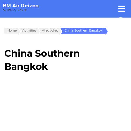
BM Air Reizen
📞 030-225 23 28
Home
Activities
Vliegticket
China Southern Bangkok
China Southern
Bangkok