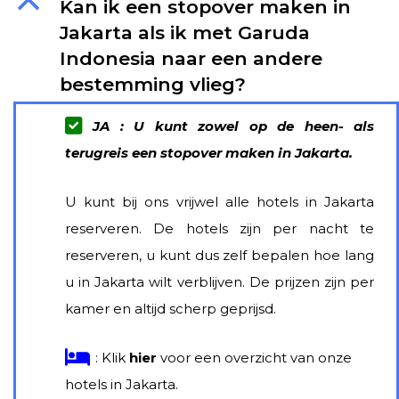
B
Kan ik een stopover maken in
in
Jakarta als ik met Garuda
Jakarta
Indonesia naar een andere
als
bestemming vlieg?
ik
met
Garuda
JA : U kunt zowel op de heen- als
Indonesia
terugreis een stopover maken in Jakarta.
naar
een
U kunt bij ons vrijwel alle hotels in Jakarta
andere
reserveren. De hotels zijn per nacht te
bestemming
vlieg?
reserveren, u kunt dus zelf bepalen hoe lang
u in Jakarta wilt verblijven. De prijzen zijn per
kamer en altijd scherp geprijsd.
:
Klik
hier
voor een overzicht van onze
hotels in Jakarta.