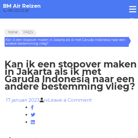
BM Air Reizen
📞 030-225 23 28
Home
FAQ's
Kan ik een stopover maken in Jakarta als ik met Garuda Indonesia naar een
andere bestemming vlieg?
Kan ik een stopover maken
in Jakarta als ik met
Garuda Indonesia naar een
andere bestemming vlieg?
on
17 januari 2023
rv
Leave a Comment
Kan
ik
een
stopover
maken