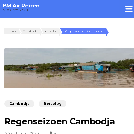
BM Air Reizen
📞 030-225 23 28
Home
Cambodja
Reisblog
Regenseizoen Cambodja
Cambodja
Reisblog
Regenseizoen Cambodja
26 september 2023
rv