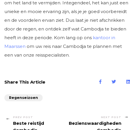
om het land te vermijden. Integendeel, het kan juist een
unieke en mooie ervaring zijn, als je je goed voorbereidt
en de voordelen ervan ziet. Dus laat je niet afschrikken
door de regen, en ontdek zelf wat Cambodja te bieden
heeft in deze periode. Kom lang op ons
kantoor in
Maarssen
om uw reis naar Cambodja te plannen met
een van onze reisspecialisten.
Share This Article
Regenseizoen
Post
PREV POST
NEXT POST
Beste reistijd
Bezienswaardigheden
Navigation