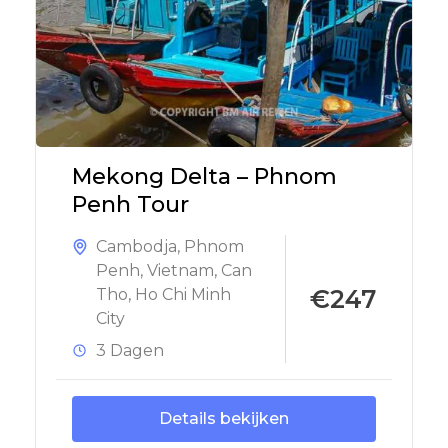
Mekong Delta – Phnom
Penh Tour
Cambodja
,
Phnom
Penh
,
Vietnam
,
Can
€247
Tho
,
Ho Chi Minh
City
3 Dagen
Details bekijken