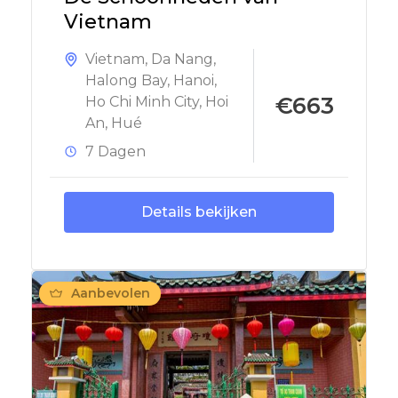
Vietnam
Vietnam
,
Da Nang
,
Halong Bay
,
Hanoi
,
€663
Ho Chi Minh City
,
Hoi
An
,
Hué
7 Dagen
Details bekijken
Aanbevolen