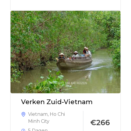
Verken Zuid-Vietnam
Vietnam
,
Ho Chi
€266
Minh City
5 Dagen