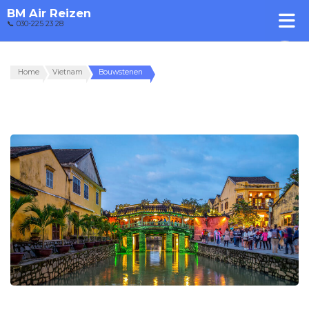
BM Air Reizen
📞 030-225 23 28
Home
Vietnam
Bouwstenen