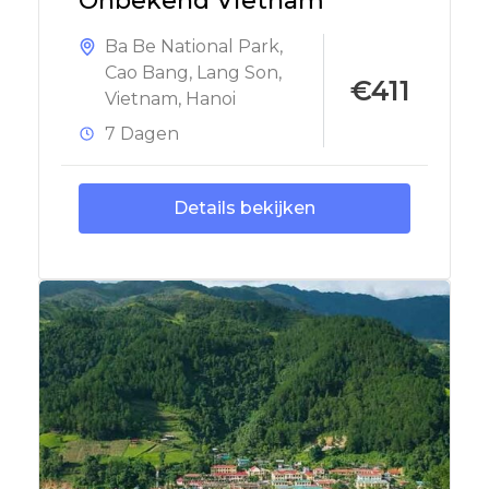
Onbekend Vietnam
Ba Be National Park
,
Cao Bang
,
Lang Son
,
€411
Vietnam
,
Hanoi
7 Dagen
Details bekijken