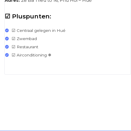
Adres:
28 Ba Trieu to 16, Phu Hoi – Hué
☑ Pluspunten:
☑ Centraal gelegen in Hué
☑ Zwembad
☑ Restaurant
☑ Airconditioning ❄