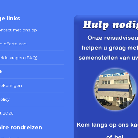
e links
ntact met ons op
n offerte aan
elde vragen (FAQ)
k
zekeringen
olicy
t 2026
ire rondreizen