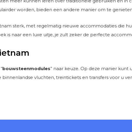
asten meer kunnen leren over traditionele gebruiken en i
airder worden, bieden een andere manier om te genieten 
ietnam sterk, met regelmatig nieuwe accommodaties die h
k is naar een luxe uitje, je zult zeker de perfecte accomm
Vietnam
 “
bouwsteenmodules
” naar keuze. Op deze manier kunt 
 binnenlandse vluchten, treintickets en transfers voor u ve