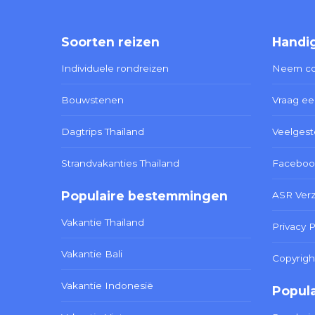
Soorten reizen
Handig
Individuele rondreizen
Neem co
Bouwstenen
Vraag ee
Dagtrips Thailand
Veelgest
Strandvakanties Thailand
Faceboo
Populaire bestemmingen
ASR Ver
Vakantie Thailand
Privacy P
Vakantie Bali
Copyrigh
Vakantie Indonesië
Popula