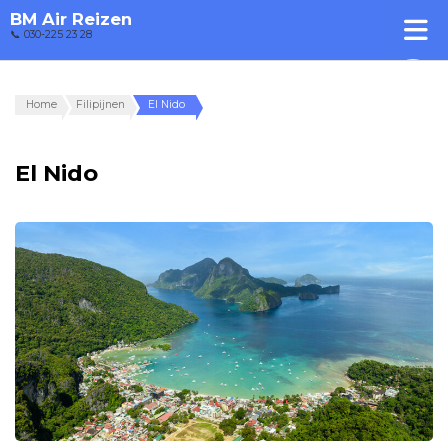
BM Air Reizen
📞 030-225 23 28
Home
Filipijnen
El Nido
El Nido