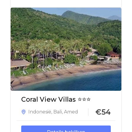
Coral View Villas ⭐⭐⭐
€54
Indonesië
,
Bali
,
Amed