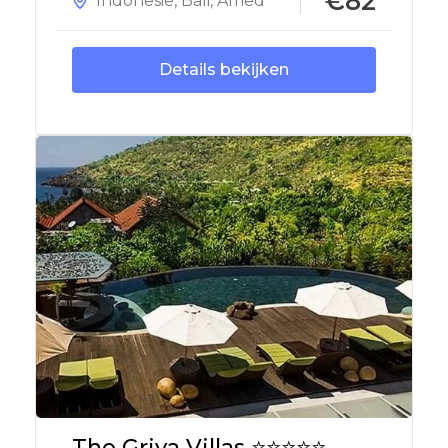
€82
Indonesië
,
Bali
,
Amed
Details bekijken
The Griya Villas ⭐⭐⭐⭐⭐