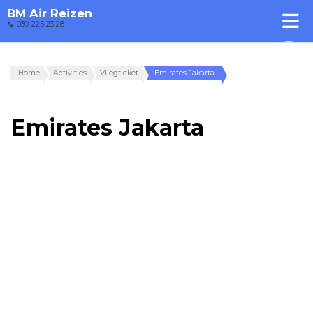
BM Air Reizen
📞 030-225 23 28
Home
Activities
Vliegticket
Emirates Jakarta
Emirates Jakarta