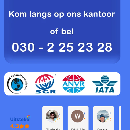
Daphne de Groot
Willem Groenendijk
Michel Pro
Uitstekend