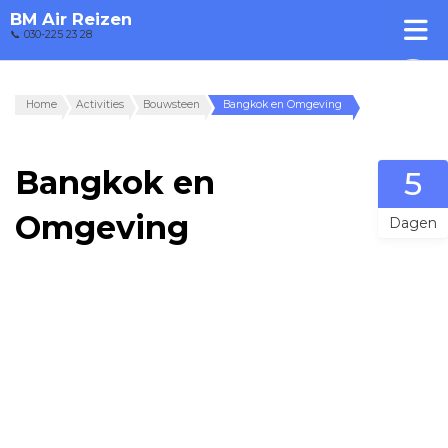
BM Air Reizen
📞 030-225 23 28
Home
Activities
Bouwsteen
Bangkok en Omgeving
Bangkok en
5
Omgeving
Dagen