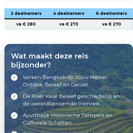
2 deelnemers
4 deelnemers
6 deelnemers
va €
280
va €
273
va €
270
Wat maakt deze reis
bijzonder?
Verken Bangkok op Jouw Manier:
✓
Ontdek, Beleef en Geniet
De River Kwai: beleef geschiedenis en
✓
de wereldberoemde treinreis
Ayutthaya: Historische Tempels en
✓
Culturele Schatten