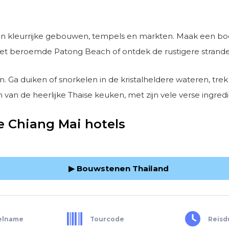
jn kleurrijke gebouwen, tempels en markten. Maak een bo
 het beroemde Patong Beach of ontdek de rustigere strande
n. Ga duiken of snorkelen in de kristalheldere wateren, trek
 van de heerlijke Thaise keuken, met zijn vele verse ingred
ze Chiang Mai hotels
▶ Bouwstenen Thailand
elname
Tourcode
Reisd