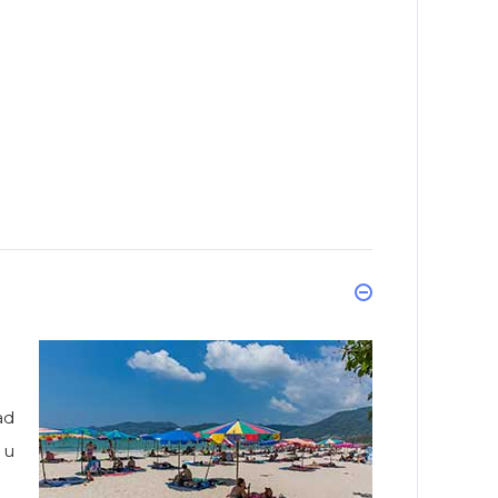
ad
 u