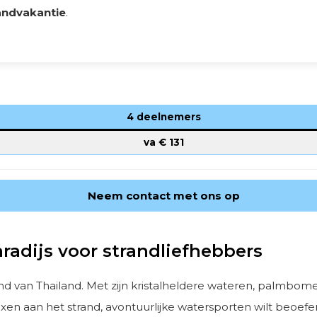
andvakantie
.
4 deelnemers
va €
131
Neem contact met ons op
radijs voor strandliefhebbers
nd van Thailand. Met zijn kristalheldere wateren, palmbom
elaxen aan het strand, avontuurlijke watersporten wilt beoef