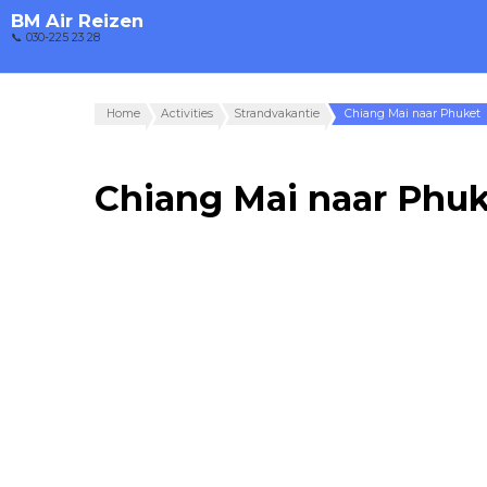
BM Air Reizen
📞 030-225 23 28
Home
Activities
Strandvakantie
Chiang Mai naar Phuket
Chiang Mai naar Phu