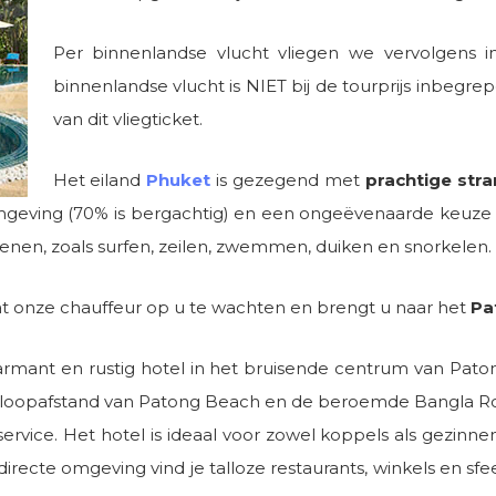
Per binnenlandse vlucht vliegen we vervolgens i
binnenlandse vlucht is NIET bij de tourprijs inbegrep
van dit vliegticket.
Het eiland
Phuket
is gezegend met
prachtige str
mgeving (70% is bergachtig) en een ongeëvenaarde keuze a
nen, zoals surfen, zeilen, zwemmen, duiken en snorkelen.
t onze chauffeur op u te wachten en brengt u naar het
Pa
armant en rustig hotel in het bruisende centrum van Pat
op loopafstand van Patong Beach en de beroemde Bangla R
rvice. Het hotel is ideaal voor zowel koppels als gezinn
 directe omgeving vind je talloze restaurants, winkels en s