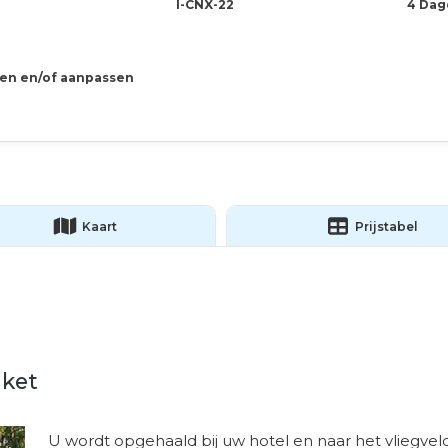
I-CNX-22
4 Dag
gen en/of aanpassen
Kaart
Prijstabel
uket
U wordt opgehaald bij uw hotel en naar het vliegvel