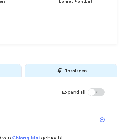
en
Logies + ontbijt
Toeslagen
Expand all
d van
Chiang Mai
gebracht.