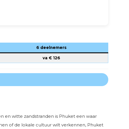
6 deelnemers
va €
126
en en witte zandstranden is Phuket een waar
enen of de lokale cultuur wilt verkennen, Phuket