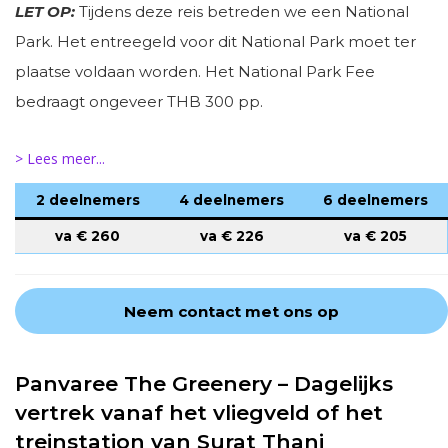
LET OP:
Tijdens deze reis betreden we een National
Park. Het entreegeld voor dit National Park moet ter
plaatse voldaan worden. Het National Park Fee
bedraagt ongeveer THB 300 pp.
> Lees meer...
2 deelnemers
4 deelnemers
6 deelnemers
va €
260
va €
226
va €
205
Neem contact met ons op
Panvaree The Greenery – Dagelijks
vertrek vanaf het vliegveld of het
treinstation van Surat Thani