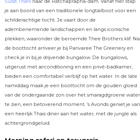
Surat Thani
naar de Ratchaprapha-dam. Vanaf hier stap
je aan boord van een traditionele longtailboot voor een
schilderachtige tocht. Je vaart door de
adembenemende landschappen en langs iconische
plekken, waaronder de beroemde Thee Brothers klif. Na
de boottocht arriveer je bij Panvaree The Greenery en
check je in bij je drijvende bungalow. De bungalows,
uitgerust met airconditioning en een privé-badkamer,
bieden een comfortabel verblijf op het water. In de late
namiddag maak je een boottocht om de gouden gloed
van de ondergaande zon over het smaragdgroene water
te zien, een betoverend moment. ’s Avonds geniet je van
een heerlijk Thais diner aan het water, met de jungle als
achtergrondgeluid.