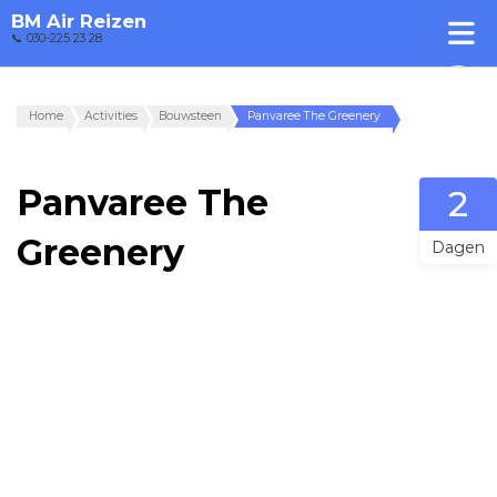
BM Air Reizen
📞 030-225 23 28
Home
Activities
Bouwsteen
Panvaree The Greenery
Panvaree The
2
Greenery
Dagen