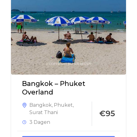
Bangkok – Phuket
Overland
Bangkok
,
Phuket
,
€95
Surat Thani
3 Dagen