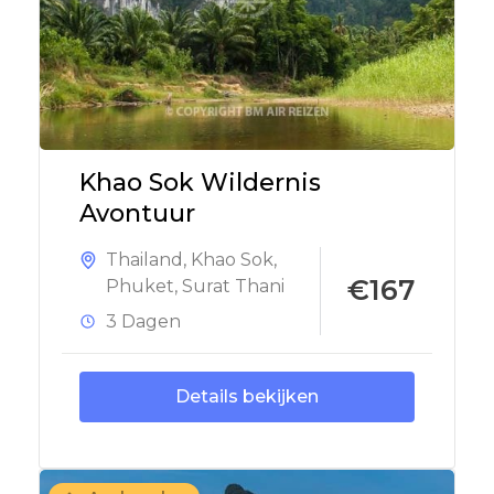
Khao Sok Wildernis
Avontuur
Thailand
,
Khao Sok
,
€167
Phuket
,
Surat Thani
3 Dagen
Details bekijken