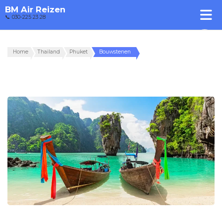
BM Air Reizen
📞 030-225 23 28
Home
Thailand
Phuket
Bouwstenen