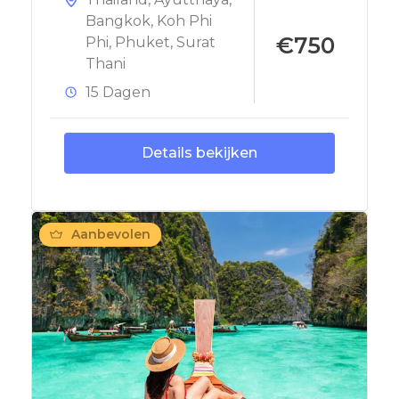
Bangkok
,
Koh Phi
€750
Phi
,
Phuket
,
Surat
Thani
15 Dagen
Details bekijken
Aanbevolen