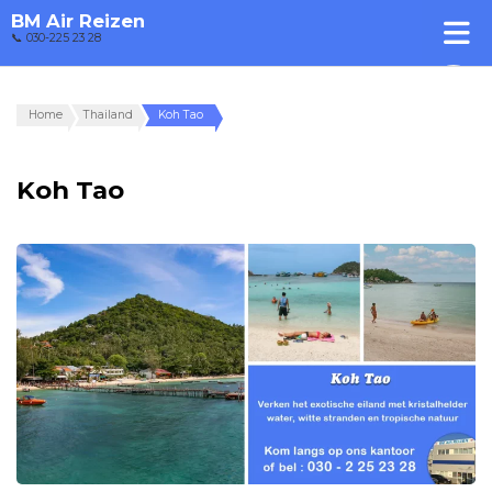
BM Air Reizen
📞 030-225 23 28
Home
Thailand
Koh Tao
Koh Tao