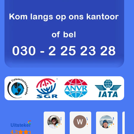
Daphne de Groot
Willem Groenendijk
Michel Pron
Uitstekend