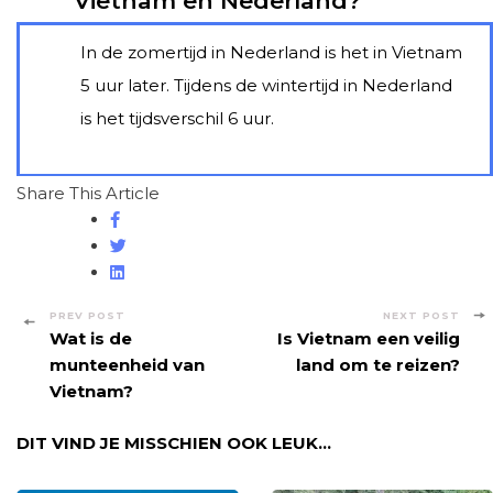
Vietnam en Nederland?
en
Nederland?
In de zomertijd in Nederland is het in Vietnam
5 uur later. Tijdens de wintertijd in Nederland
is het tijdsverschil 6 uur.
Share This Article
Post
PREV POST
NEXT POST
Wat is de
Is Vietnam een veilig
Navigation
munteenheid van
land om te reizen?
Vietnam?
DIT VIND JE MISSCHIEN OOK LEUK...