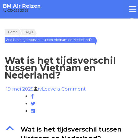
BM Air Reizen
📞 030-225 23 28
Home
FAQ's
Wat is het tijdsverschil tussen Vietnam en Nederland?
Wat is het tijdsverschil
tussen Vietnam en
Nederland?
on
19 mei 2025
rv
Leave a Comment
Wat
is
het
tijdsverschil
tussen
B
Wat is het tijdsverschil tussen
Vietnam