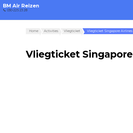
BM Air Reizen
📞 030-225 23 28
Home
Activities
Vliegticket
Vliegticket Singapore Airline
Vliegticket Singapore