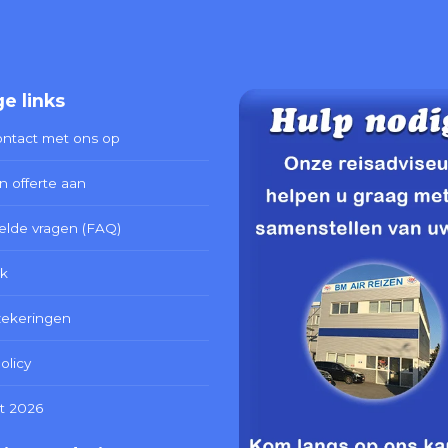
e links
ntact met ons op
n offerte aan
elde vragen (FAQ)
k
zekeringen
olicy
t 2026