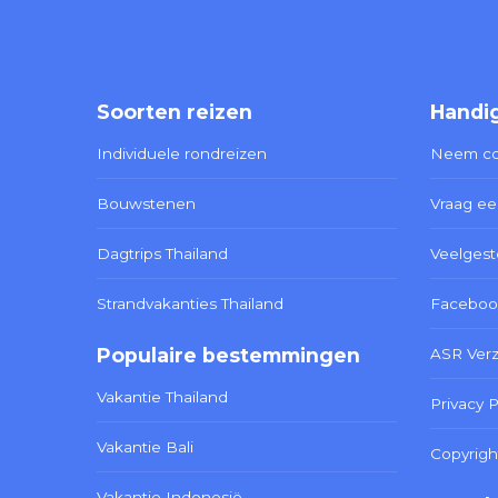
Soorten reizen
Handig
Individuele rondreizen
Neem co
Bouwstenen
Vraag ee
Dagtrips Thailand
Veelgest
Strandvakanties Thailand
Faceboo
Populaire bestemmingen
ASR Ver
Vakantie Thailand
Privacy P
Vakantie Bali
Copyrigh
Vakantie Indonesië