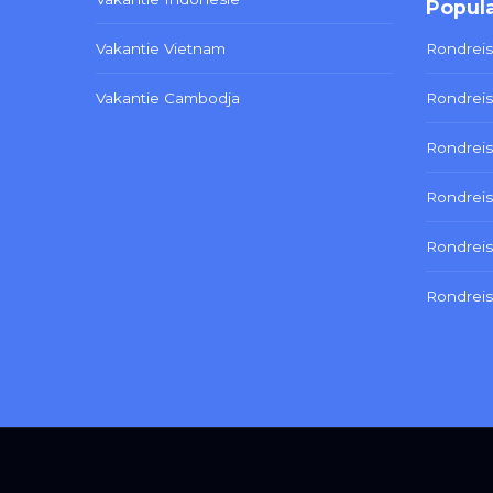
Popula
Vakantie Vietnam
Rondreis
Vakantie Cambodja
Rondreis
Rondreis
Rondreis
Rondrei
Rondreis