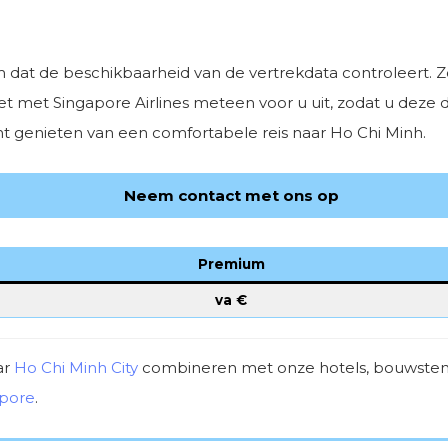
 dat de beschikbaarheid van de vertrekdata controleert. Z
et met Singapore Airlines meteen voor u uit, zodat u deze d
nt genieten van een comfortabele reis naar Ho Chi Minh.
Neem contact met ons op
Premium
va €
ar
Ho Chi Minh City
combineren met onze hotels, bouwstene
apore
.