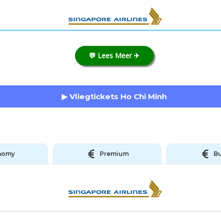
💬 Lees Meer ✈
▶ Vliegtickets Ho Chi Minh
nomy
Premium
Bu