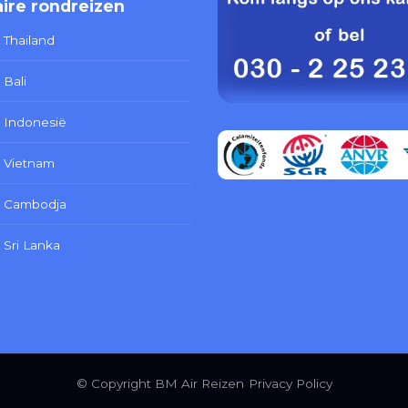
ire rondreizen
 Thailand
 Bali
 Indonesië
 Vietnam
s Cambodja
 Sri Lanka
© Copyright BM Air Reizen
Privacy Policy