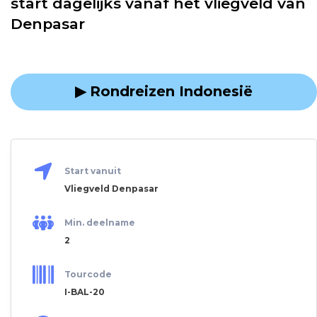
start dagelijks vanaf het vliegveld van
Denpasar
▶ Rondreizen Indonesië
Start vanuit
Vliegveld Denpasar
Min. deelname
2
Tourcode
I-BAL-20