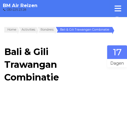
BM Air Reizen
📞 030-225 23 28
Home
Activities
Rondreis
Bali & Gili Trawangan Combinatie
Bali & Gili
17
Trawangan
Dagen
Combinatie