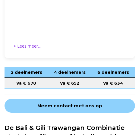
> Lees meer...
2 deelnemers
4 deelnemers
6 deelnemers
va €
670
va €
652
va €
634
Neem contact met ons op
De Bali & Gili Trawangan Combinatie