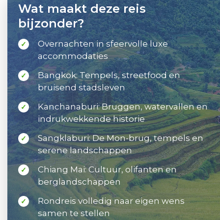
Wat maakt deze reis
bijzonder?
Overnachten in sfeervolle luxe
✓
accommodaties
Bangkok: Tempels, streetfood en
✓
bruisend stadsleven
Kanchanaburi: Bruggen, watervallen en
✓
indrukwekkende historie
Sangklaburi: De Mon-brug, tempels en
✓
serene landschappen
Chiang Mai: Cultuur, olifanten en
✓
berglandschappen
Rondreis volledig naar eigen wens
✓
samen te stellen