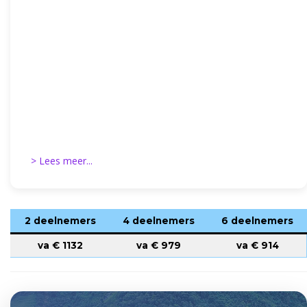
> Lees meer...
2 deelnemers
4 deelnemers
6 deelnemers
va €
1132
va €
979
va €
914