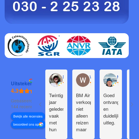
Daphne de Groot
Willem Groenendijk
Michel Pron
Uitstekend
Twintig
BM Air
Goed
Erg 
Gebaseerd op
jaar
verkoopt
ontvangst
rei
144 recensies
geleden
niet
en
met
vaak
alleen
duidelijke
veel
Bekijk alle recensies
met
reizen
uitleg.
ken
beoordeel ons op
hun
maar
en
boekingen
regelt
goe