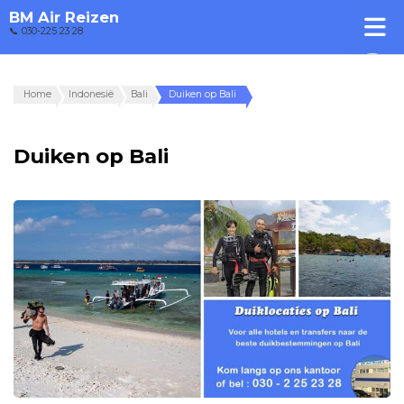
BM Air Reizen
📞 030-225 23 28
Home
Indonesië
Bali
Duiken op Bali
Duiken op Bali