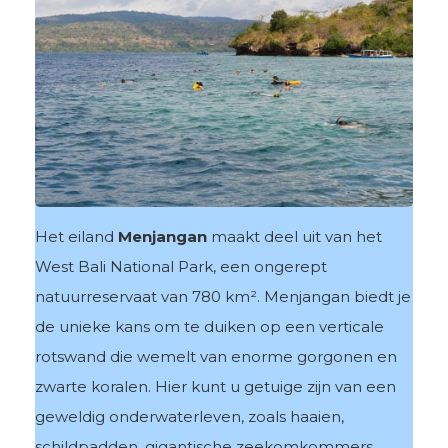
Het eiland
Menjangan
maakt deel uit van het
West Bali National Park, een ongerept
natuurreservaat van 780 km². Menjangan biedt je
de unieke kans om te duiken op een verticale
rotswand die wemelt van enorme gorgonen en
zwarte koralen. Hier kunt u getuige zijn van een
geweldig onderwaterleven, zoals haaien,
schildpadden, gigantische zeekomkommers,